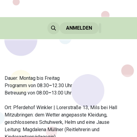
 KLEIN & GROSS
MITGLIEDSCHAFT & GUTSCHEINE
ANMELDEN
Ü
Dauer: Montag bis Freitag
Programm von 08.30
–
12.30 Uhr
Betreuung von 08.00
–
13.00 Uhr
Ort: Pferdehof Winkler | Lorerstraße 13, Mils bei Hall
Mitzubringen: dem Wetter angepasste Kleidung,
geschlossenes Schuhwerk, Helm und eine Jause
Leitung: Magdalena Müllner (Reitlehrerin und
Kindergartenpädagogin)