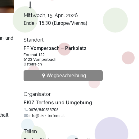
Mittwoch, 15. April 2026
Ende -
15:30
(
Europe/Vienna
)
r- und
Standort
FF Vomperbach – Parkplatz
Forchat 122
6123 Vomperbach
Österreich
Wegbeschreibung
Organisator
EKIZ Terfens und Umgebung
0676/840533705
hält.
info@ekiz-terfens.at
Teilen