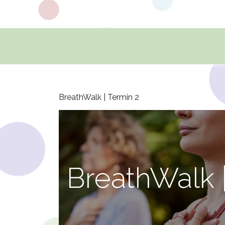
HOME
FAMILIENTREFFPUNKTE
KURSE
BreathWalk | Termin 2
BreathWalk |